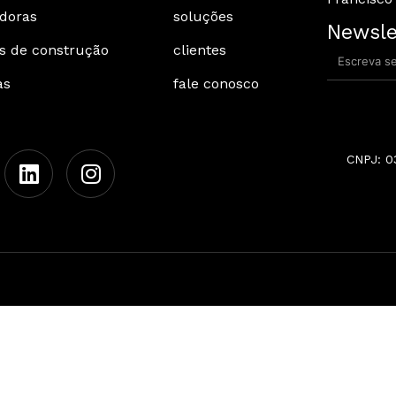
idoras
soluções
Newsle
is de construção
clientes
as
fale conosco
CNPJ: 0