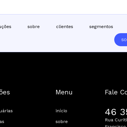
uções
sobre
clientes
segmentos
SO
ões
Menu
Fale C
46 3
uárias
início
Rua Curit
as
sobre
Francisco