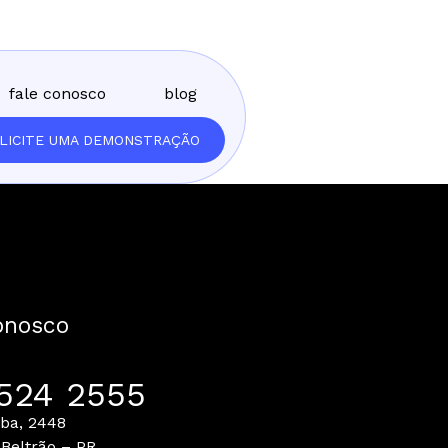
fale conosco
blog
LICITE UMA DEMONSTRAÇÃO
onosco
524 2555
iba, 2448
 Beltrão – PR